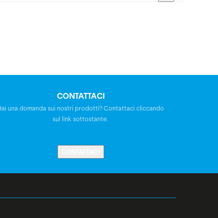
CONTATTACI
Hai una domanda sui nostri prodotti? Contattaci cliccando
sul link sottostante.
CONTATTACI