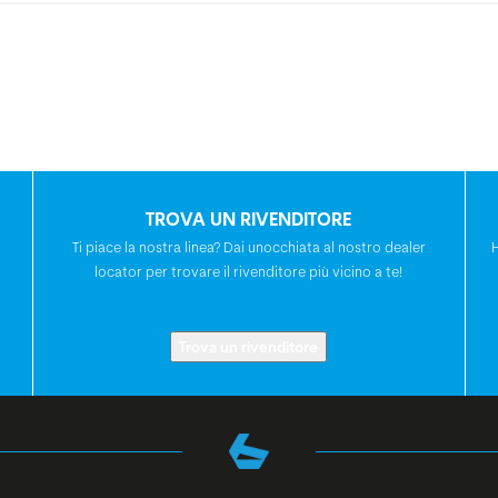
TROVA UN RIVENDITORE
Ti piace la nostra linea? Dai unocchiata al nostro dealer
locator per trovare il rivenditore più vicino a te!
Trova un rivenditore