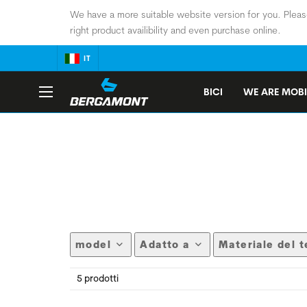
We have a more suitable website version for you. Pleas
right product availibility and even purchase online.
IT
BICI
WE ARE MOBI
model
Adatto a
Materiale del t
5 prodotti