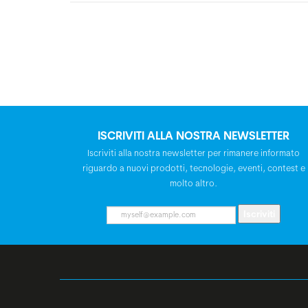
ISCRIVITI ALLA NOSTRA NEWSLETTER
Iscriviti alla nostra newsletter per rimanere informato
riguardo a nuovi prodotti, tecnologie, eventi, contest e
molto altro.
Iscriviti