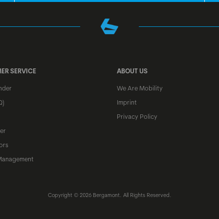
ER SERVICE
ABOUT US
nder
We Are Mobility
Q)
Imprint
Privacy Policy
er
ors
Management
Copyright © 2026 Bergamont. All Rights Reserved.