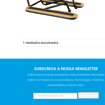
1
resultados encontrados
SUBSCREVA A NOSSA NEWSLETTER
Subscreva à nossa newsletter para se manter informado
sobre os nossos novos produtos, tecnologias, eventos,
passatempos e muito mais.
Subscrever