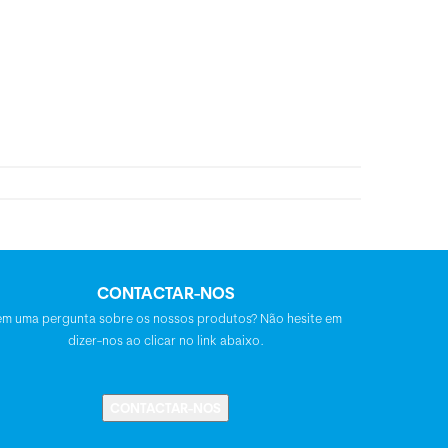
CONTACTAR-NOS
em uma pergunta sobre os nossos produtos? Não hesite em
dizer-nos ao clicar no link abaixo.
CONTACTAR-NOS