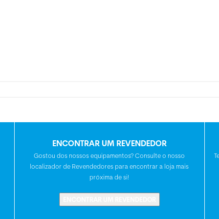
ENCONTRAR UM REVENDEDOR
Gostou dos nossos equipamentos? Consulte o nosso
T
localizador de Revendedores para encontrar a loja mais
próxima de si!
ENCONTRAR UM REVENDEDOR