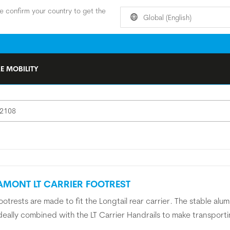
e confirm your country to get the
Global (English)
E MOBILITY
MONT LT CARRIER FOOTREST
ootrests are made to fit the Longtail rear carrier. The stable alum
ideally combined with the LT Carrier Handrails to make transporti