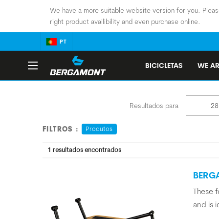
We have a more suitable website version for you. Pleas
right product availibility and even purchase online.
PT
BICICLETAS
WE AR
Resultados para
Produtos
FILTROS :
1
resultados encontrados
BERGA
These f
and is 