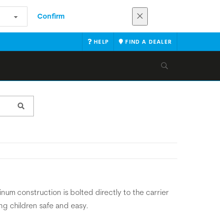
Confirm
HELP
FIND A DEALER
inum construction is bolted directly to the carrier
ng children safe and easy.