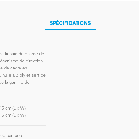
SPÉCIFICATIONS
de la baie de charge de
mécanisme de direction
te de cadre en
uilé à 3 ply et sert de
 de la gamme de
45 cm (L x W)
45 cm (L x W)
ated bamboo