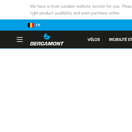
We have a more suitable website version for you. Pleas
right product availibility and even purchase online.
FR
VÉLOS
MOBILITÉ ET