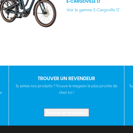
E-CARGOVILLE LT
Voir la gamme E-Cargoville LT
TROUVER UN REVENDEUR
Tu aimes nos produits ? Trouve le magasin le plus proche de
Tu
s
chez toi !
Trouver un revendeur