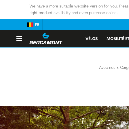
We have a more suitable website version for you. Pleas
right product availibility and even purchase online.
FR
VÉLOS
MOBILITÉ ET
Avec nos E-Cargo