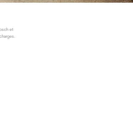
osch et
 charges.