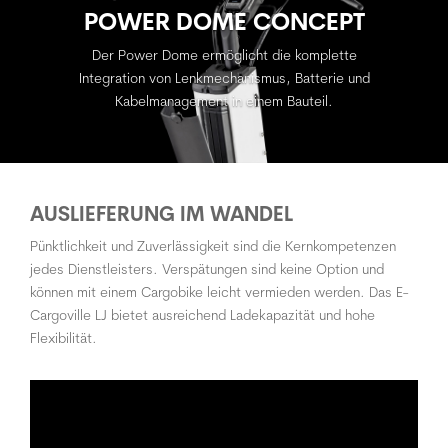
POWER DOME CONCEPT
Der Power Dome ermöglicht die komplette
Integration von Lenkmechanismus, Batterie und
Kabelmanagement in einem Bauteil.
AUSLIEFERUNG IM WANDEL
Pünktlichkeit und Zuverlässigkeit sind die Kernkompetenzen
jedes Dienstleisters. Verspätungen sind keine Option und
können mit einem Cargobike leicht vermieden werden. Das E-
Cargoville LJ bietet ausreichend Ladekapazität und hohe
Flexibilität.