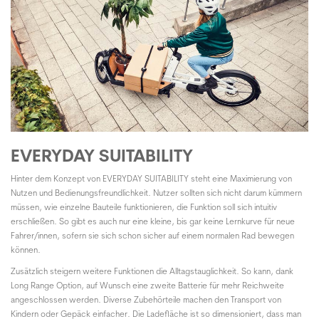
EVERYDAY SUITABILITY
Hinter dem Konzept von
EVERYDAY SUITABILITY
steht eine Maximierung von
Nutzen und Bedienungsfreundlichkeit. Nutzer sollten sich nicht darum kümmern
müssen, wie einzelne Bauteile funktionieren, die Funktion soll sich intuitiv
erschließen. So gibt es auch nur eine kleine, bis gar keine Lernkurve für neue
Fahrer/innen, sofern sie sich schon sicher auf einem normalen Rad bewegen
können.
Zusätzlich steigern weitere Funktionen die Alltagstauglichkeit. So kann, dank
Long Range Option, auf Wunsch eine zweite Batterie für mehr Reichweite
angeschlossen werden. Diverse Zubehörteile machen den Transport von
Kindern oder Gepäck einfacher. Die Ladefläche ist so dimensioniert, dass man