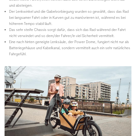
und absteigen.
Der Lenkwinkel und die Gabelvorbiegung wurden so gewählt, dass das Rad
bei langsamer Fahrt oder in Kurven gut zu manövrieren ist, während es bei
höherem Tempo stabil läuft.
Das sehr steife Chassis sorgt dafür, dass sich das Rad während der Fahrt
nicht verwindet und so dem/der Fahrer/in viel Sicherheit vermittelt.
Eine nach hinten geneigte Lenksäule, der Power Dome, fungiert nicht nur als
Batteriegehäuse und Kabelkanal, sondern vermittelt auch ein sehr natürliches
Fahrgefühl.