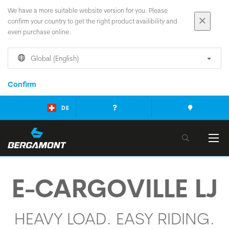
We have a more suitable website version for you. Please
confirm your country to get the right product availibility and
even purchase online.
Global (English)
Confirm
DE
E-CARGO
VILLE LJ
HEAVY LOAD. EASY RIDING.