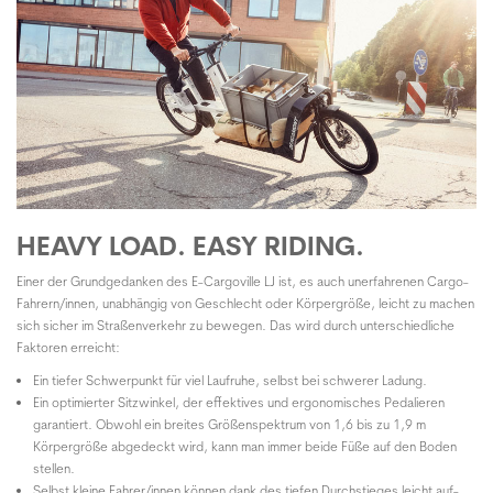
HEAVY LOAD. EASY RIDING.
Einer der Grundgedanken des E-Cargoville LJ ist, es auch unerfahrenen Cargo-
Fahrern/innen, unabhängig von Geschlecht oder Körpergröße, leicht zu machen
sich sicher im Straßenverkehr zu bewegen. Das wird durch unterschiedliche
Faktoren erreicht:
Ein tiefer Schwerpunkt für viel Laufruhe, selbst bei schwerer Ladung.
Ein optimierter Sitzwinkel, der effektives und ergonomisches Pedalieren
garantiert. Obwohl ein breites Größenspektrum von 1,6 bis zu 1,9 m
Körpergröße abgedeckt wird, kann man immer beide Füße auf den Boden
stellen.
Selbst kleine Fahrer/innen können dank des tiefen Durchstieges leicht auf-