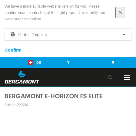
We have a more suitable website version for you. Please
confirm your country to get the right product availibility and
even purchase online.
Global (English)
Confirm
DE
BERGAMONT E-HORIZON FS ELITE
Artikel : 290950