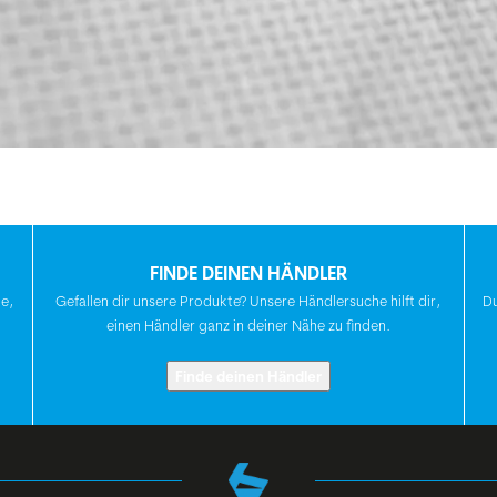
FINDE DEINEN HÄNDLER
te,
Gefallen dir unsere Produkte? Unsere Händlersuche hilft dir,
Du
einen Händler ganz in deiner Nähe zu finden.
Finde deinen Händler