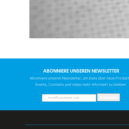
ABONNIERE UNSEREN NEWSLETTER
Abonniere unseren Newsletter, um stets über neue Produk
Events, Contests und vieles mehr informiert zu bleiben.
Anmelden