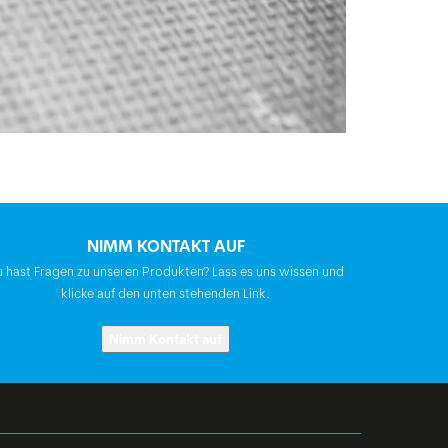
NIMM KONTAKT AUF
 hast Fragen zu unseren Produkten? Lass es uns wissen und
klicke auf den unten stehenden Link.
Nimm Kontakt auf