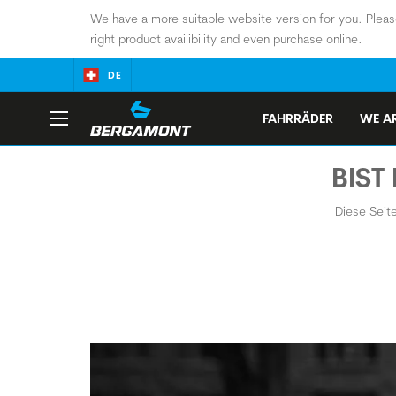
We have a more suitable website version for you. Pleas
right product availibility and even purchase online.
DE
FAHRRÄDER
WE AR
BIST
Diese Seite