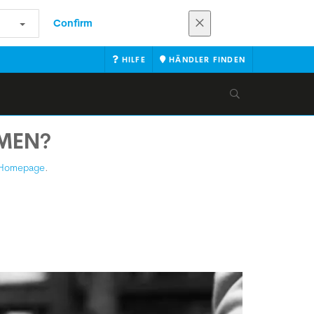
Confirm
HILFE
HÄNDLER FINDEN
MMEN?
Homepage
.