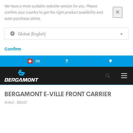
We have a more suitable website version for you. Please
confirm your country to get the right product availibility and
even purchase online.
Global (English)
Confirm
DE
BERGAMONT E-VILLE FRONT CARRIER
Artikel : 285631