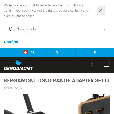
We have a more suitable website version for you. Please
confirm your country to get the right product availibility and
even purchase online.
Global (English)
Confirm
DE
BERGAMONT LONG RANGE ADAPTER SET LJ
Artikel : 279505