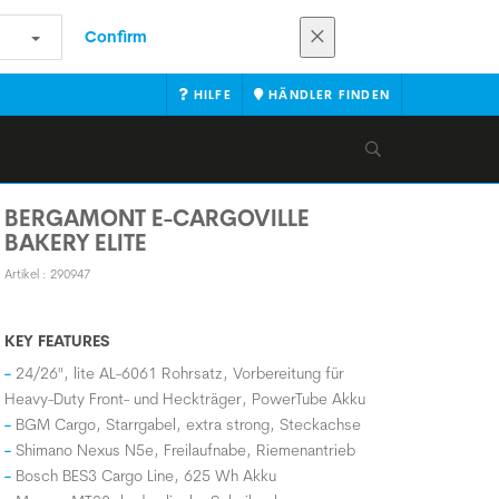
Confirm
HILFE
HÄNDLER FINDEN
BERGAMONT E-CARGOVILLE
BAKERY ELITE
Artikel : 290947
KEY FEATURES
24/26", lite AL-6061 Rohrsatz, Vorbereitung für
Heavy-Duty Front- und Heckträger, PowerTube Akku
BGM Cargo, Starrgabel, extra strong, Steckachse
Shimano Nexus N5e, Freilaufnabe, Riemenantrieb
Bosch BES3 Cargo Line, 625 Wh Akku