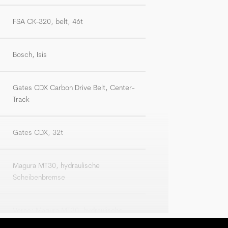
FSA CK-320, belt, 46t
Bosch, Isis
Gates CDX Carbon Drive Belt, Center-
Track
Gates CDX, 32t
Magura MT30, hydraulische
Scheibenbremse
Vorne: Magura MT30, hydraulische
Scheibenbremse, 4-Kolben