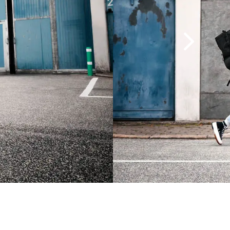
Schwalbe Pick-Up, 60-507
Schlauch: Impac AV24
Schwalbe Pick-Up, 60-559
Schlauch: Impac AV26
Vorne: B&M IQ-XS, 80 Lux, LED
Hinten: B&M Secuzed E, im Schutzblech
integriert
Vorne: BGM Custom Frontträger (15 kg
max. Traglast)
Hinten: BGM Custom Heckträger mit
Atran AVS-System & EasyFit Window für
Thule Yepp (27 kg max. Traglast)