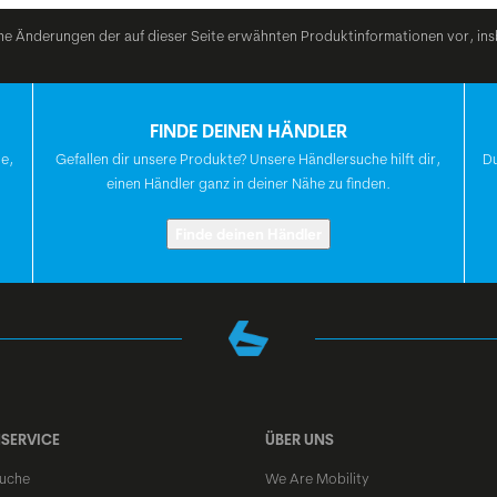
he Änderungen der auf dieser Seite erwähnten Produktinformationen vor, ins
SCHUTZBLECHE
FINDE DEINEN HÄNDLER
PEDALE
te,
Gefallen dir unsere Produkte? Unsere Händlersuche hilft dir,
Du
einen Händler ganz in deiner Nähe zu finden.
ZUBEHÖR
Finde deinen Händler
GEWICHT IN KG
(CA.)
FARBE
RAHMENGRÖSSEN
SERVICE
ÜBER UNS
uche
We Are Mobility