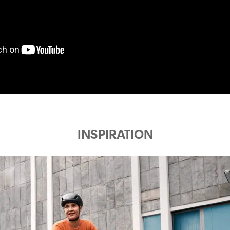
SATTEL
STEUERSATZ
VORDERRADNABE
INSPIRATION
HINTERRADNABE
SPEICHEN
FELGEN