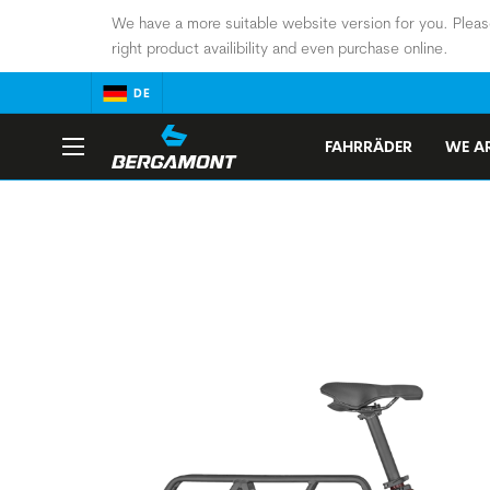
We have a more suitable website version for you. Pleas
right product availibility and even purchase online.
DE
FAHRRÄDER
WE AR