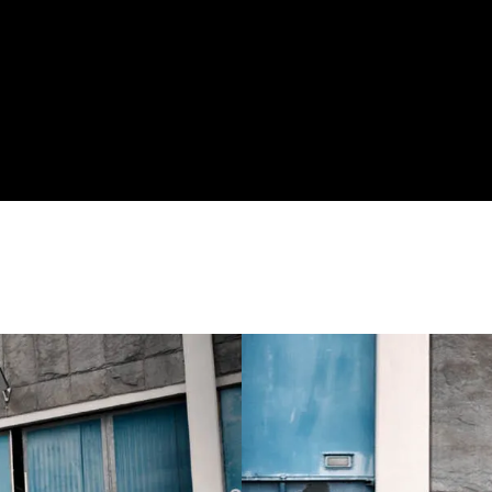
Syncros Capilano Urban Memory Foam
Cane Creek Visco-Set, A-Headset, semi-
integriert, Tapered
BGM Pro Cargo, 6-Loch, Disc, 15x110
mm Achse, quad bearing
Shimano Nexus, SG-C7000-5,
Freilaufnabe, Centerlock, Disc
Sapim Leader
Ryde Andra 40, Disc