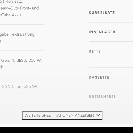
061 Rohrsatz,
Heavy-Duty Front- und
KURBELSATZ
rTube Akku
INNENLAGER
abel, extra strong,
e
KETTE
, Gen. 4, BES3, 250 W,
/h
KASSETTE
 36 V Li Ion, 625 Wh
BREMSHEBEL
WEITERE SPEZIFIKATIONEN ANZEIGEN
BREMSEN