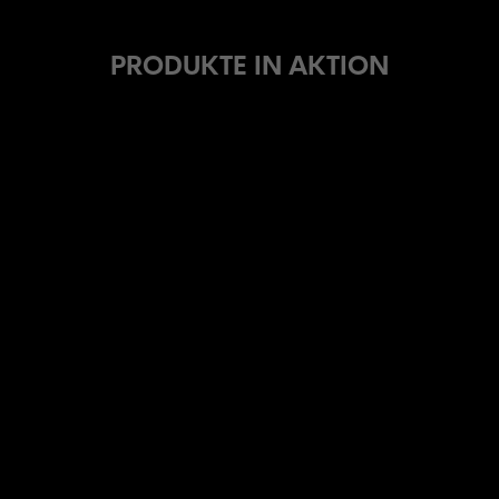
PRODUKTE IN AKTION
BREMSSCHEIBE
GRIFFE
LENKER
VORBAU
SATTELSTÜTZE