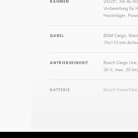
24/26", lite AL-6
RAHMEN
Vorbereitung für 
Heckträger, Powe
BGM Cargo, Starrg
GABEL
15x110 mm Achs
Bosch Cargo Line
ANTRIEBSEINHEIT
36 V, max. 25 km
Bosch PowerTube,
BATTERIE