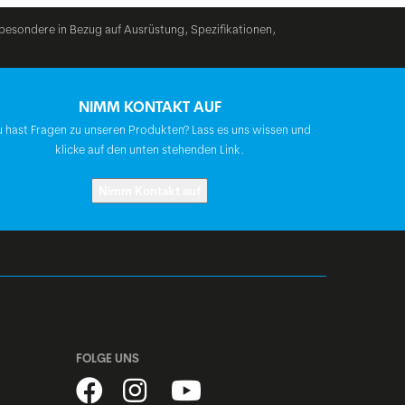
besondere in Bezug auf Ausrüstung, Spezifikationen,
Curana Apollo, mit Edelstahlstreben
NIMM KONTAKT AUF
Marwi SP-827 Sandblock
 hast Fragen zu unseren Produkten? Lass es uns wissen und
klicke auf den unten stehenden Link.
Parkstütze: Ursus Jumbo Evo, zweibein
Nimm Kontakt auf
33,2
shiny candy red
S/L
FOLGE UNS